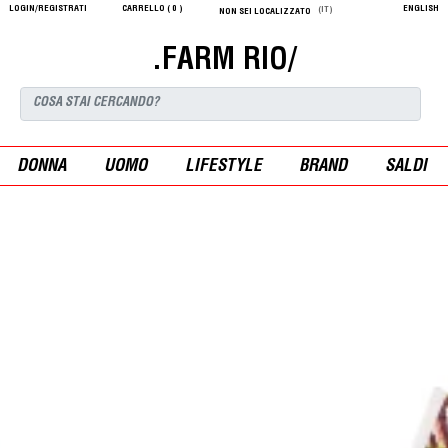
LOGIN/REGISTRATI
CARRELLO (
0
)
ENGLISH
(IT)
NON SEI LOCALIZZATO
.FARM RIO/
DONNA
UOMO
LIFESTYLE
BRAND
SALDI