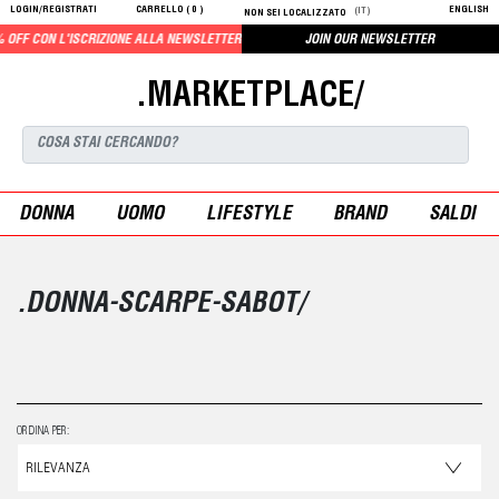
LOGIN/REGISTRATI
CARRELLO (
0
)
ENGLISH
(IT)
NON SEI LOCALIZZATO
F CON L'ISCRIZIONE ALLA NEWSLETTER
JOIN OUR NEWSLETTER
.MARKETPLACE/
DONNA
UOMO
LIFESTYLE
BRAND
SALDI
.DONNA-SCARPE-SABOT/
ORDINA PER: