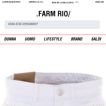
LOGIN/REGISTRATI
CARRELLO (
0
)
ENGLISH
(IT)
NON SEI LOCALIZZATO
.FARM RIO/
DONNA
UOMO
LIFESTYLE
BRAND
SALDI