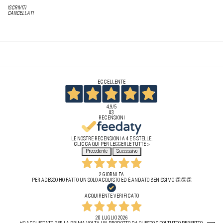
ISCRIVITI
CANCELLATI
ECCELLENTE
4,9
/5
83
RECENSIONI
LE NOSTRE RECENSIONI A 4 E 5 STELLE.
CLICCA QUI PER LEGGERLE TUTTE >
Precedente
Successivo
2 GIORNI FA
PER ADESSO HO FATTO UN SOLO ACQUISTO ED È ANDATO BENISSIMO 👏👏👏
ACQUIRENTE VERIFICATO
20 LUGLIO 2026