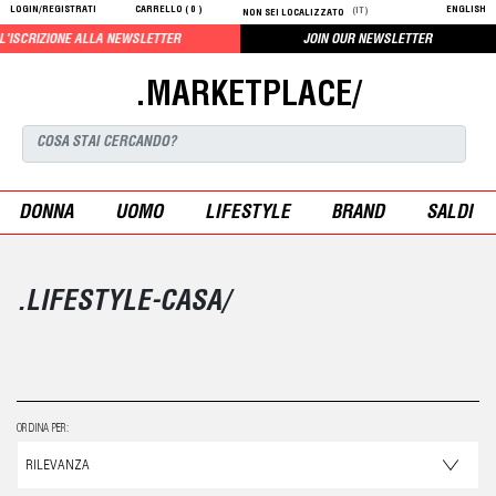
LOGIN/REGISTRATI
CARRELLO (
0
)
ENGLISH
(IT)
NON SEI LOCALIZZATO
 ALLA NEWSLETTER
JOIN OUR NEWSLETTER
.MARKETPLACE/
DONNA
UOMO
LIFESTYLE
BRAND
SALDI
.LIFESTYLE-CASA/
ORDINA PER: