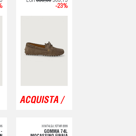
5
EUR
650,00
503,75
%
-23%
ACQUISTA /
W6
XXW74L0JL10TWR B999
 -
GOMMA 74L