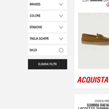
EUR
690,00
53
-
BRANDS
COLORE
STAGIONE
TAGLIA SCARPE
SALDI
ELIMINA FILTRI
ACQUISTA 
XXW92K0JV70N6
GOMMA RAFIA