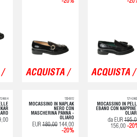
-20%
-20
/
ACQUISTA /
ACQUISTA /
H124M/4
130-E612
121-G96
ELLE
MOCASSINO IN NAPLAK
MOCASSINO IN PEL
NKAR
NERO CON
EBANO CON NAPPINE
IARO
MASCHERINA PANNA -
OLIA
OLIARO
9,00
da EUR
195,0
EUR
180,00
144,00
156,00
-20
-20%