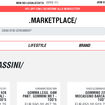
JOIN 
(SPED: IT)
NON SEI LOCALIZZATO
CON L'ISCRIZIONE ALLA NEWSLETTER
.MARKETPLACE/
LIFESTYLE
BRAND
SSINI/
Q C811
XXW04M0KC50SWZ B999
XXW22L0JZ80M8W B2
 92K
GOMMA LEGG. 04M
GOMMINO 22
LI -
PANT. GOMMINI MET -
MOCASSINO BARCA
OD'S
TOD'S
TOD