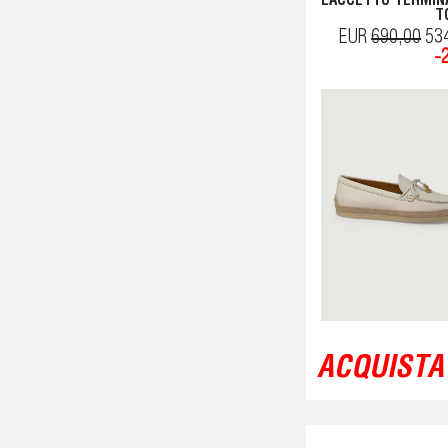
LACCETTO TERMINA
T
EUR
690,00
53
-
ACQUISTA 