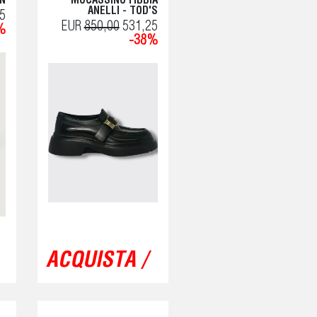
N
MOCASSINO FIBBIA
ANELLI - TOD'S
5
EUR
850,00
531,25
%
-38%
ACQUISTA /