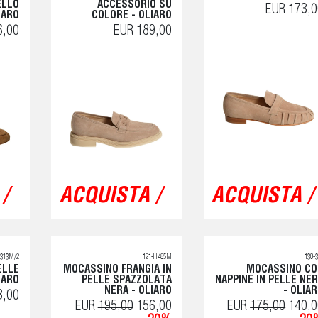
ELLO
ACCESSORIO SU
EUR 173,0
IARO
COLORE - OLIARO
6,00
EUR 189,00
/
ACQUISTA /
ACQUISTA /
L313M/2
121-H485M
130-
ELLE
MOCASSINO FRANGIA IN
MOCASSINO CO
IARO
PELLE SPAZZOLATA
NAPPINE IN PELLE NE
NERA - OLIARO
- OLIA
3,00
EUR
195,00
156,00
EUR
175,00
140,0