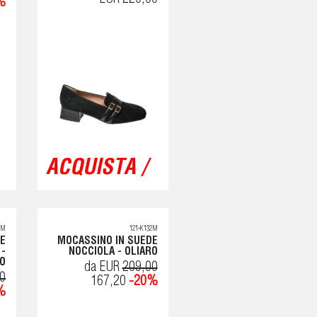
EUR 220,00
%
ACQUISTA /
0M
121-K132M
LE
MOCASSINO IN SUEDE
 -
NOCCIOLA - OLIARO
RO
da EUR
209,00
0
167,20
-20%
%