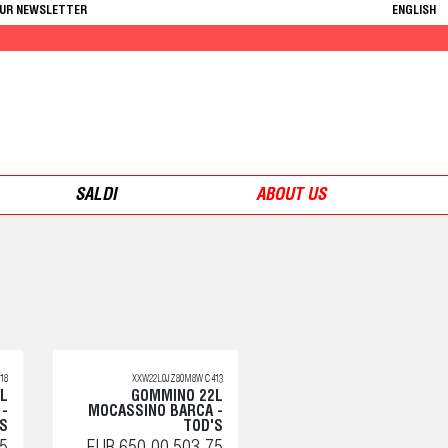
OUR NEWSLETTER
ENGLISH
SALDI
ABOUT US
18
XXW22L0JZ80M8W C413
L
GOMMINO 22L
 -
MOCASSINO BARCA -
'S
TOD'S