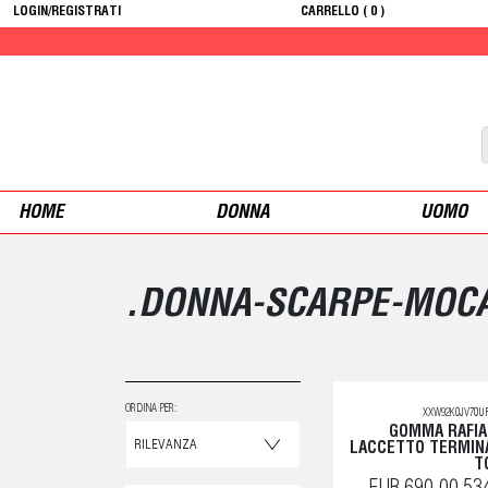
LOGIN/REGISTRATI
CARRELLO (
0
)
10% OFF 
HOME
DONNA
UOMO
.DONNA-SCARPE-MOCA
ORDINA PER:
XXW92K0JV70UF
GOMMA RAFIA
LACCETTO TERMINA
T