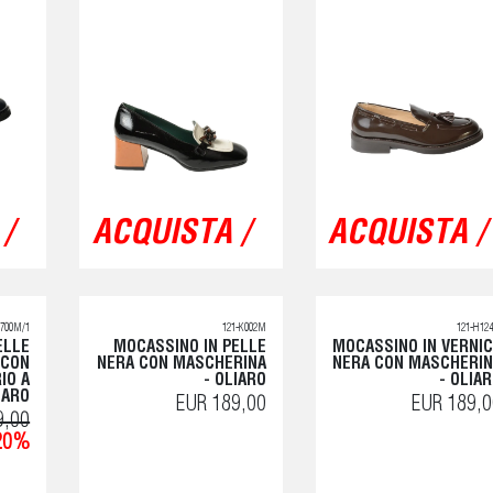
/
ACQUISTA /
ACQUISTA /
K700M/1
121-K002M
121-H12
ELLE
MOCASSINO IN PELLE
MOCASSINO IN VERNI
 CON
NERA CON MASCHERINA
NERA CON MASCHERI
IO A
- OLIARO
- OLIA
IARO
EUR 189,00
EUR 189,0
9,00
20%