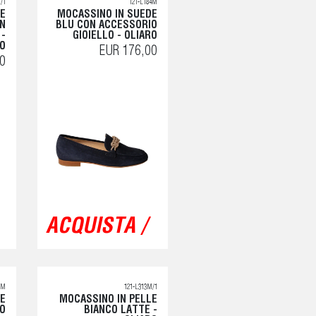
/1
121-L184M
DE
MOCASSINO IN SUEDE
N
BLU CON ACCESSORIO
 -
GIOIELLO - OLIARO
RO
EUR 176,00
0
ACQUISTA /
3M
121-L313M/1
DE
MOCASSINO IN PELLE
RO
BIANCO LATTE -