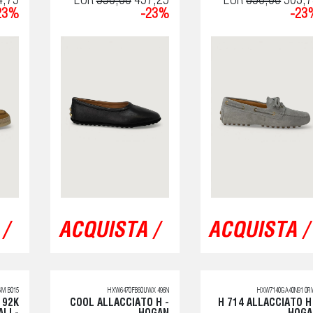
4,75
EUR
590,00
457,25
EUR
650,00
503,7
23%
-23%
-23
/
ACQUISTA /
ACQUISTA /
M B015
HXW6470FB60UWX 496N
HXW7140GA40N91 0R
 92K
COOL ALLACCIATO H -
H 714 ALLACCIATO H