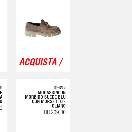
ACQUISTA /
4M
121-H838M
CE
MOCASSINO IN
NA
MORBIDO SUEDE BLU
RO
CON MORSETTO -
OLIARO
0
EUR 209,00