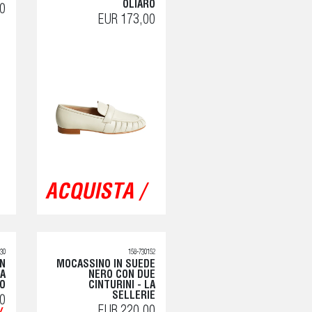
OLIARO
0
EUR 173,00
ACQUISTA /
330
158-730152
N
MOCASSINO IN SUEDE
RA
NERO CON DUE
RO
CINTURINI - LA
SELLERIE
0