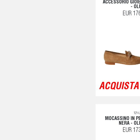
ACCESSORIO GIOI
- OL
EUR 17
ACQUISTA 
121-
MOCASSINO IN P
NERA - OL
EUR 17