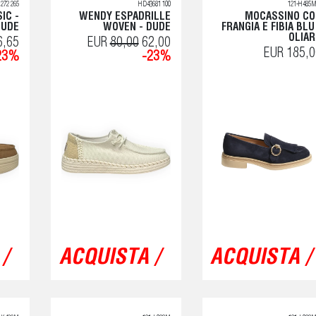
272 265
HD43681 100
121-H485M
IC -
WENDY ESPADRILLE
MOCASSINO CO
DUDE
WOVEN - DUDE
FRANGIA E FIBIA BLU
OLIA
6,65
EUR
80,00
62,00
EUR 185,0
23%
-23%
/
ACQUISTA /
ACQUISTA /