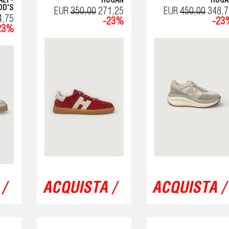
LI -
HOGAN
HOGA
OD'S
EUR
350,00
271,25
EUR
450,00
348,7
4,75
-23%
-23
23%
/
ACQUISTA /
ACQUISTA /