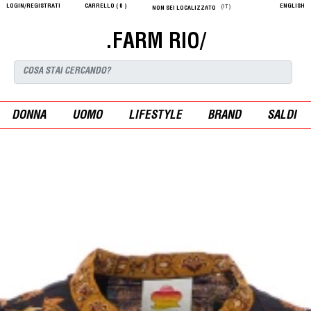
LOGIN/REGISTRATI
CARRELLO (
0
)
ENGLISH
(IT)
NON SEI LOCALIZZATO
.FARM RIO/
DONNA
UOMO
LIFESTYLE
BRAND
SALDI