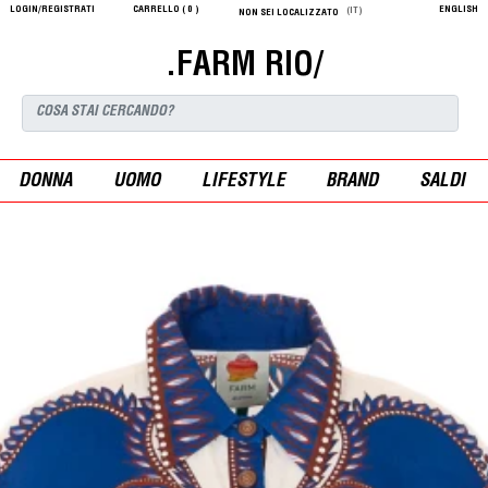
LOGIN/REGISTRATI
CARRELLO (
0
)
ENGLISH
(IT)
NON SEI LOCALIZZATO
.FARM RIO/
DONNA
UOMO
LIFESTYLE
BRAND
SALDI