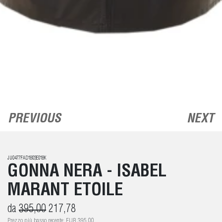
PREVIOUS
NEXT
JU0477FAD1B03E01BK
GONNA NERA - ISABEL
MARANT ETOILE
da
395,00
217,78
Prezzo più basso recente: EUR 395,00