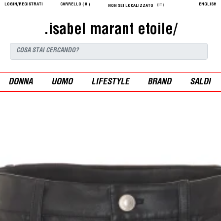
LOGIN/REGISTRATI
CARRELLO (
0
)
ENGLISH
(IT)
NON SEI LOCALIZZATO
.isabel marant etoile/
DONNA
UOMO
LIFESTYLE
BRAND
SALDI