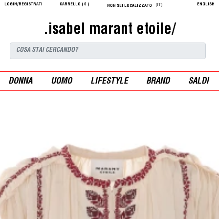
LOGIN/REGISTRATI
CARRELLO (
0
)
ENGLISH
(IT)
NON SEI LOCALIZZATO
.isabel marant etoile/
DONNA
UOMO
LIFESTYLE
BRAND
SALDI