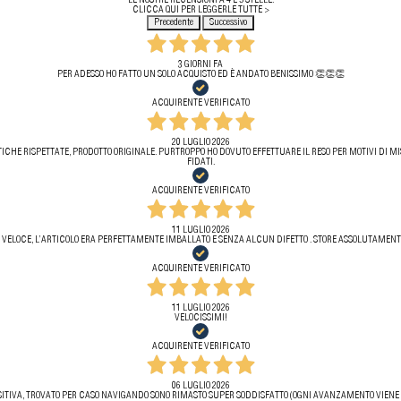
LE NOSTRE RECENSIONI A 4 E 5 STELLE.
CLICCA QUI PER LEGGERLE TUTTE >
Precedente
Successivo
3 GIORNI FA
PER ADESSO HO FATTO UN SOLO ACQUISTO ED È ANDATO BENISSIMO 👏👏👏
ACQUIRENTE VERIFICATO
20 LUGLIO 2026
ICHE RISPETTATE, PRODOTTO ORIGINALE. PURTROPPO HO DOVUTO EFFETTUARE IL RESO PER MOTIVI DI MIS
FIDATI.
ACQUIRENTE VERIFICATO
11 LUGLIO 2026
 VELOCE, L’ARTICOLO ERA PERFETTAMENTE IMBALLATO E SENZA ALCUN DIFETTO . STORE ASSOLUTAMENTE
ACQUIRENTE VERIFICATO
11 LUGLIO 2026
VELOCISSIMI!
ACQUIRENTE VERIFICATO
06 LUGLIO 2026
ITIVA, TROVATO PER CASO NAVIGANDO SONO RIMASTO SUPER SODDISFATTO (OGNI AVANZAMENTO VIENE 