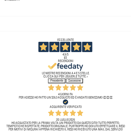
ECCELLENTE
4,9
/5
83
RECENSIONI
LE NOSTRE RECENSIONI A 4 E 5 STELLE.
CLICCA QUI PER LEGGERLE TUTTE >
Precedente
Successivo
4 GIORNI FA
PER ADESSO HO FATTO UN SOLO ACQUISTO ED È ANDATO BENISSIMO 👏👏👏
ACQUIRENTE VERIFICATO
20 LUGLIO 2026
HO ACQUISTATO PER LA PRIMA VOLTA UN PRODOTTO DA QUESTO SITO! TUTTO PERFETTO,
TEMPISTICHE RISPETTATE, PRODOTTO ORIGINALE. PURTROPPO HO DOVUTO EFFETTUARE IL RESO
PER MOTIVI DI MISURA! APPENA RICHIESTO IL RESO HO RICEVUTO UNA MAIL DAL SERVIZIO