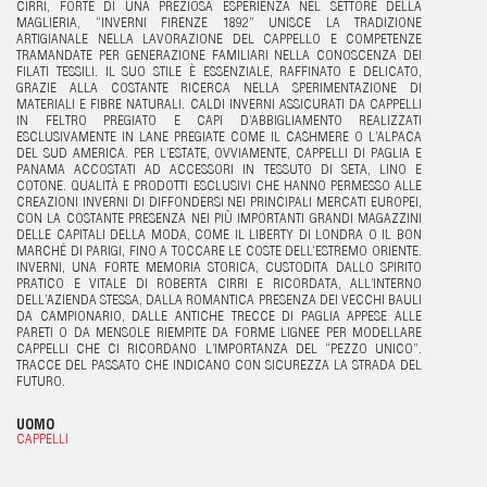
CIRRI, FORTE DI UNA PREZIOSA ESPERIENZA NEL SETTORE DELLA
MAGLIERIA, “INVERNI FIRENZE 1892” UNISCE LA TRADIZIONE
ARTIGIANALE NELLA LAVORAZIONE DEL CAPPELLO E COMPETENZE
TRAMANDATE PER GENERAZIONE FAMILIARI NELLA CONOSCENZA DEI
FILATI TESSILI. IL SUO STILE È ESSENZIALE, RAFFINATO E DELICATO,
GRAZIE ALLA COSTANTE RICERCA NELLA SPERIMENTAZIONE DI
MATERIALI E FIBRE NATURALI. CALDI INVERNI ASSICURATI DA CAPPELLI
IN FELTRO PREGIATO E CAPI D’ABBIGLIAMENTO REALIZZATI
ESCLUSIVAMENTE IN LANE PREGIATE COME IL CASHMERE O L’ALPACA
DEL SUD AMERICA. PER L’ESTATE, OVVIAMENTE, CAPPELLI DI PAGLIA E
PANAMA ACCOSTATI AD ACCESSORI IN TESSUTO DI SETA, LINO E
COTONE. QUALITÀ E PRODOTTI ESCLUSIVI CHE HANNO PERMESSO ALLE
CREAZIONI INVERNI DI DIFFONDERSI NEI PRINCIPALI MERCATI EUROPEI,
CON LA COSTANTE PRESENZA NEI PIÙ IMPORTANTI GRANDI MAGAZZINI
DELLE CAPITALI DELLA MODA, COME IL LIBERTY DI LONDRA O IL BON
MARCHÉ DI PARIGI, FINO A TOCCARE LE COSTE DELL‘ESTREMO ORIENTE.
INVERNI, UNA FORTE MEMORIA STORICA, CUSTODITA DALLO SPIRITO
PRATICO E VITALE DI ROBERTA CIRRI E RICORDATA, ALL’INTERNO
DELL’AZIENDA STESSA, DALLA ROMANTICA PRESENZA DEI VECCHI BAULI
DA CAMPIONARIO, DALLE ANTICHE TRECCE DI PAGLIA APPESE ALLE
PARETI O DA MENSOLE RIEMPITE DA FORME LIGNEE PER MODELLARE
CAPPELLI CHE CI RICORDANO L’IMPORTANZA DEL “PEZZO UNICO”.
TRACCE DEL PASSATO CHE INDICANO CON SICUREZZA LA STRADA DEL
FUTURO.
UOMO
CAPPELLI