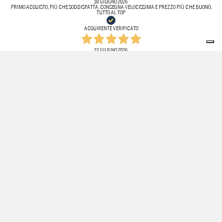
30 GIUGNO 2026
PRIMO ACQUISTO, PIÙ CHE SODDISFATTA, CONSEGNA VELOCISSIMA E PREZZO PIÙ CHE BUONO,
TUTTO AL TOP
ACQUIRENTE VERIFICATO
22 GIUGNO 2026
SITO CON MOLTI SCONTI. PACCO ARRIVATO IN 2 GIORNI. OTTIMO SERVIZIO
ACQUIRENTE VERIFICATO
22 GIUGNO 2026
PIENAMENTE SODDISFATTA, CONSEGNA VELOCE
ACQUIRENTE VERIFICATO
22 GIUGNO 2026
OTFIMO SERVIZIO
ACQUIRENTE VERIFICATO
"THESHHHOP" ED IL LOGO "THESHHHOP" SONO TRADEMARK DI THESHHHOP S.R.L. E SONO REGISTRATI IN