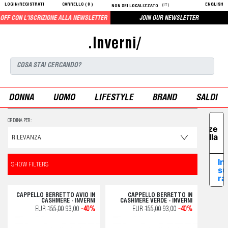
LOGIN/REGISTRATI
CARRELLO (
0
)
ENGLISH
(IT)
NON SEI LOCALIZZATO
F CON L'ISCRIZIONE ALLA NEWSLETTER
JOIN OUR NEWSLETTER
.Inverni/
DONNA
UOMO
LIFESTYLE
BRAND
SALDI
Le tue
ORDINA PER:
preferenze
relative alla
privacy
In
SHOW FILTERS
su
ra
CAPPELLO BERRETTO AVIO IN
CAPPELLO BERRETTO IN
CASHMERE - INVERNI
CASHMERE VERDE - INVERNI
EUR
155,00
93,00
-40%
EUR
155,00
93,00
-40%