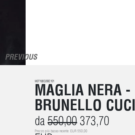
PREVIOUS
M0T18BD200C101
MAGLIA NERA -
BRUNELLO CUCI
da
550,00
373,70
Prezzo più basso recente: EUR 550,00