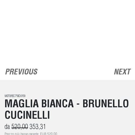
PREVIOUS
NEXT
M0T81EC710C6159
MAGLIA BIANCA - BRUNELLO
CUCINELLI
da
520,00
353,31
Prezzo più basso recente: EUR 520,00