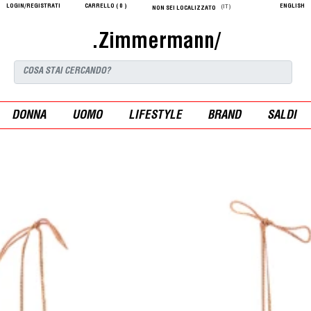
LOGIN/REGISTRATI
CARRELLO (
0
)
ENGLISH
(IT)
NON SEI LOCALIZZATO
.Zimmermann/
DONNA
UOMO
LIFESTYLE
BRAND
SALDI