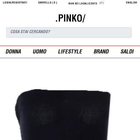
LOGIN/REGISTRATI
CARRELLO (
0
)
ENGLISH
(IT)
NON SEI LOCALIZZATO
.PINKO/
DONNA
UOMO
LIFESTYLE
BRAND
SALDI