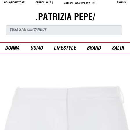
LOGIN/REGISTRATI
CARRELLO (
0
)
ENGLISH
(IT)
NON SEI LOCALIZZATO
.PATRIZIA PEPE/
DONNA
UOMO
LIFESTYLE
BRAND
SALDI