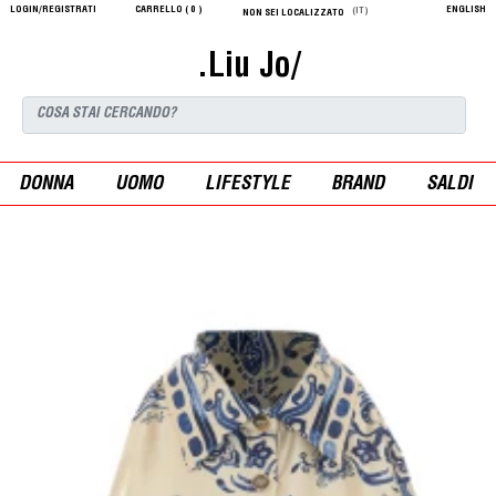
LOGIN/REGISTRATI
CARRELLO (
0
)
ENGLISH
(IT)
NON SEI LOCALIZZATO
.Liu Jo/
DONNA
UOMO
LIFESTYLE
BRAND
SALDI