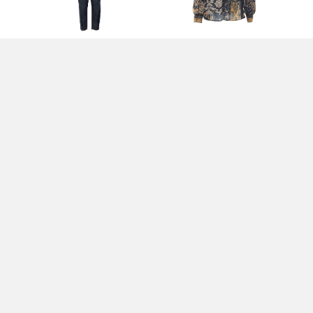
PANTALONI BLU - LIU JO
CAMICIA BLU - LIU JO
GO
220,00 EUR
150,00 EUR
17
U