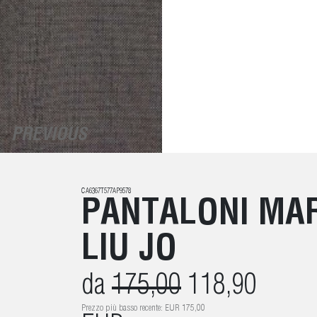
PREVIOUS
CA6367T577AP9578
PANTALONI MAR
LIU JO
da
175,00
118,90
Prezzo più basso recente: EUR 175,00