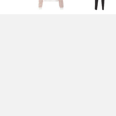
MAGLIA BEIGE - LIU JO
PANTALONI NERI - LIU
JO
100,00 EUR
140,00 EUR
GIACCA NERA - LIU JO
PANTALONI BEIGE - LI
JO
300,00 EUR
120,00 EUR