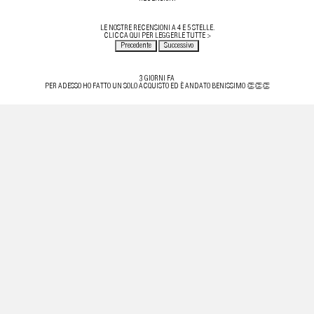
LE NOSTRE RECENSIONI A 4 E 5 STELLE.
CLICCA QUI PER LEGGERLE TUTTE >
Precedente
Successivo
3 GIORNI FA
PER ADESSO HO FATTO UN SOLO ACQUISTO ED È ANDATO BENISSIMO 👏👏👏
ACQUIRENTE VERIFICATO
20 LUGLIO 2026
HO ACQUISTATO PER LA PRIMA VOLTA UN PRODOTTO DA QUESTO SITO! TUTTO PERFETTO,
TEMPISTICHE RISPETTATE, PRODOTTO ORIGINALE. PURTROPPO HO DOVUTO EFFETTUARE IL RESO
PER MOTIVI DI MISURA! APPENA RICHIESTO IL RESO HO RICEVUTO UNA MAIL DAL SERVIZIO
CLIENTI. EFFICIENTI E FIDATI.
ACQUIRENTE VERIFICATO
11 LUGLIO 2026
OTTIMA ESPERIENZA, SPEDIZIONE VELOCE, L’ARTICOLO ERA PERFETTAMENTE IMBALLATO E SENZA
ALCUN DIFETTO . STORE ASSOLUTAMENTE AFFIDABILE, CONSIGLIATISSIMO.
ACQUIRENTE VERIFICATO
11 LUGLIO 2026
VELOCISSIMI!