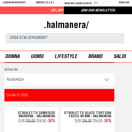
LOGIN/REGISTRATI
CARRELLO (
0
)
ENGLISH
(IT)
NON SEI LOCALIZZATO
10% OFF CON L'ISCRIZIONE ALLA NEWSLETTER
JOIN OUR NEWSLETTER
.halmanera/
DONNA
UOMO
LIFESTYLE
BRAND
SALDI
ORDINA PER:
SHOW FILTERS
STIVALETTO CAMOSCIO
STIVALETTO GLAZE TORTORA
MARRONE - HALMANERA
TACCO 80 MM - HALMANERA
EUR
335,00
234,50
-30%
EUR
335,00
234,50
-30%