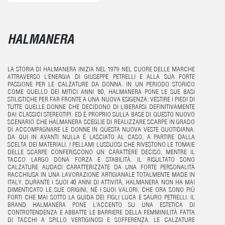
HALMANERA
LA STORIA DI HALMANERA INIZIA NEL 1979 NEL CUORE DELLE MARCHE
ATTRAVERSO L’ENERGIA DI GIUSEPPE PETRELLI E ALLA SUA FORTE
PASSIONE PER LE CALZATURE DA DONNA. IN UN PERIODO STORICO
COME QUELLO DEI MITICI ANNI ’80, HALMANERA PONE LE SUE BASI
STILISTICHE PER FAR FRONTE A UNA NUOVA ESIGENZA: VESTIRE I PIEDI DI
TUTTE QUELLE DONNE CHE DECIDONO DI LIBERARSI DEFINITIVAMENTE
DAI CLASSICI STEREOTIPI. ED È PROPRIO SULLA BASE DI QUESTO NUOVO
SCENARIO CHE HALMANERA SCEGLIE DI REALIZZARE SCARPE IN GRADO
DI ACCOMPAGNARE LE DONNE IN QUESTA NUOVA VESTE QUOTIDIANA.
DA QUI IN AVANTI NULLA È LASCIATO AL CASO, A PARTIRE DALLA
SCELTA DEI MATERIALI. I PELLAMI LUSSUOSI CHE RIVESTONO LE TOMAIE
DELLE SCARPE CONFERISCONO UN CARATTERE DECISO, MENTRE IL
TACCO LARGO DONA FORZA E STABILITÀ. IL RISULTATO SONO
CALZATURE AUDACI CARATTERIZZATE DA UNA FORTE PERSONALITÀ
RACCHIUSA IN UNA LAVORAZIONE ARTIGIANALE TOTALMENTE MADE IN
ITALY. DURANTE I SUOI 40 ANNI DI ATTIVITÀ, HALMANERA NON HA MAI
DIMENTICATO LE SUE ORIGINI, NÉ I SUOI VALORI, CHE ORA SONO PIÙ
FORTI CHE MAI SOTTO LA GUIDA DEI FIGLI LUCA E SAURO PETRELLI. IL
BRAND HALMANERA PONE L’ACCENTO SU UNA ESTETICA DI
CONTROTENDENZA E ABBATTE LE BARRIERE DELLA FEMMINILITÀ FATTA
DI TACCHI A SPILLO VERTIGINOSI E SOFFERENZA. LE CALZATURE