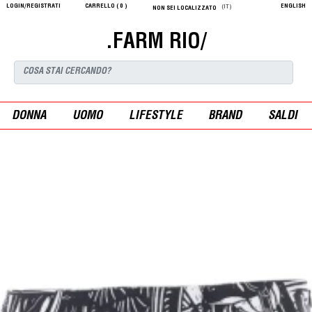
LOGIN/REGISTRATI
CARRELLO (
0
)
ENGLISH
(IT)
NON SEI LOCALIZZATO
.FARM RIO/
DONNA
UOMO
LIFESTYLE
BRAND
SALDI