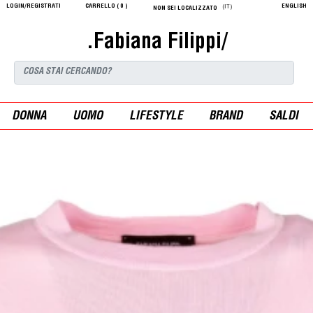
LOGIN/REGISTRATI
CARRELLO (
0
)
ENGLISH
(IT)
NON SEI LOCALIZZATO
.Fabiana Filippi/
DONNA
UOMO
LIFESTYLE
BRAND
SALDI