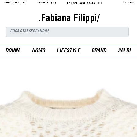
LOGIN/REGISTRATI
CARRELLO (
0
)
ENGLISH
(IT)
NON SEI LOCALIZZATO
.Fabiana Filippi/
DONNA
UOMO
LIFESTYLE
BRAND
SALDI