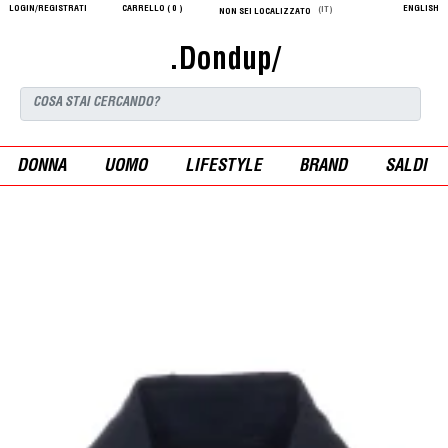
LOGIN/REGISTRATI
CARRELLO (
0
)
ENGLISH
(IT)
NON SEI LOCALIZZATO
.Dondup/
DONNA
UOMO
LIFESTYLE
BRAND
SALDI