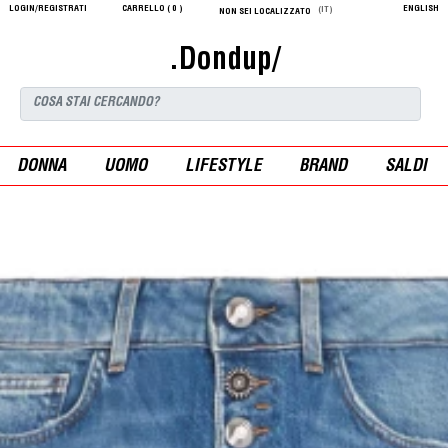
LOGIN/REGISTRATI
CARRELLO (
0
)
ENGLISH
(IT)
NON SEI LOCALIZZATO
.Dondup/
DONNA
UOMO
LIFESTYLE
BRAND
SALDI