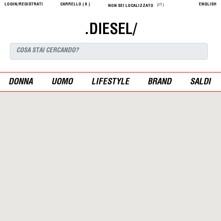
LOGIN/REGISTRATI
CARRELLO (
0
)
ENGLISH
(IT)
NON SEI LOCALIZZATO
.DIESEL/
DONNA
UOMO
LIFESTYLE
BRAND
SALDI