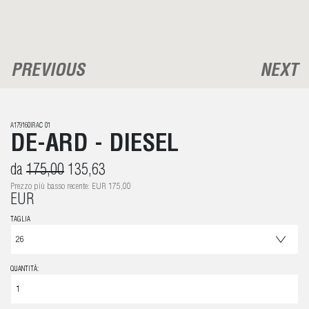
PREVIOUS
NEXT
A179160IRAC 01
DE-ARD - DIESEL
da
175,00
135,63
Prezzo più basso recente: EUR 175,00
EUR
TAGLIA
QUANTITÀ: