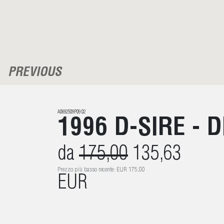
PREVIOUS
A0692509P09 02
1996 D-SIRE - 
da
175,00
135,63
Prezzo più basso recente: EUR 175,00
EUR