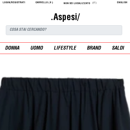
LOGIN/REGISTRATI
CARRELLO (
0
)
ENGLISH
(IT)
NON SEI LOCALIZZATO
.Aspesi/
DONNA
UOMO
LIFESTYLE
BRAND
SALDI