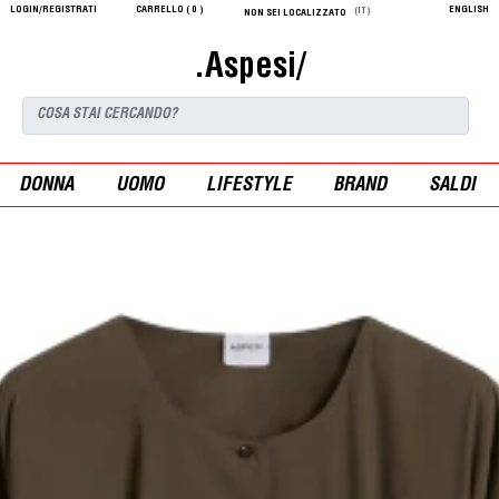
LOGIN/REGISTRATI
CARRELLO (
0
)
ENGLISH
(IT)
NON SEI LOCALIZZATO
.Aspesi/
DONNA
UOMO
LIFESTYLE
BRAND
SALDI