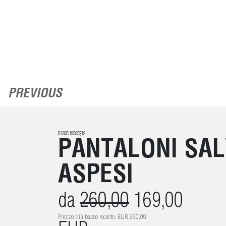
PREVIOUS
0128C19585319
PANTALONI SAL
ASPESI
da
260,00
169,00
Prezzo più basso recente: EUR 260,00