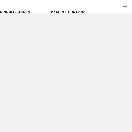
P NERO - ASPESI
CAMICIA COREANA
SMANICATA NERO -
0,00 EUR
ASPESI
240,00 EUR