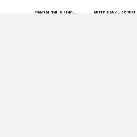
PANTALONI IN LINO -
ABITO NAVY - ASPESI
ASPESI
490,00 EUR
260,00 EUR
PANTALONCINI
ABITO LUNGO A
BERMUDA CON
MANICHE CORTE VER
COULISSE - ASPESI
MILITARE - ASPESI
280,00 EUR
490,00 EUR