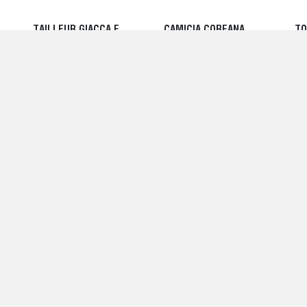
TAILLEUR GIACCA E
CAMICIA COREANA
TO
PANTALONE - ASPESI
SMANICATA BEIGE -
28
ASPESI
885,00 EUR
240,00 EUR
DE