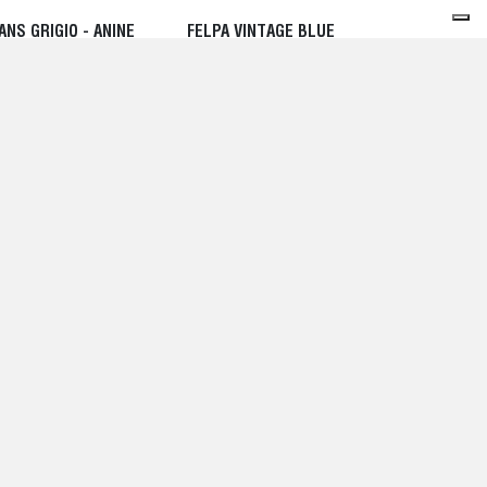
ANS GRIGIO - ANINE
FELPA VINTAGE BLUE
NG
HARRY - ANINE BING
0,00 EUR
200,00 EUR