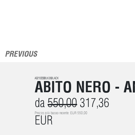
PREVIOUS
A0212030BLK26BLACK
ABITO NERO - A
da
550,00
317,36
Prezzo più basso recente: EUR 550,00
EUR