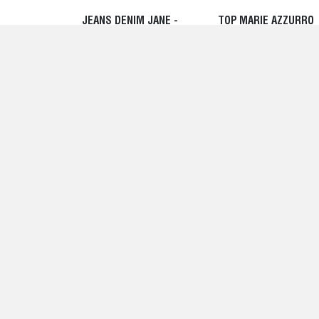
JEANS DENIM JANE -
TOP MARIE AZZURRO
ANINE BING
CHIARO - ANINE BING
250,00 EUR
300,00 EUR
FRITZ JEANS - ANINE
GIACCA QUINCY NERA
BING
VINTAGE - ANINE BING
250,00 EUR
350,00 EUR