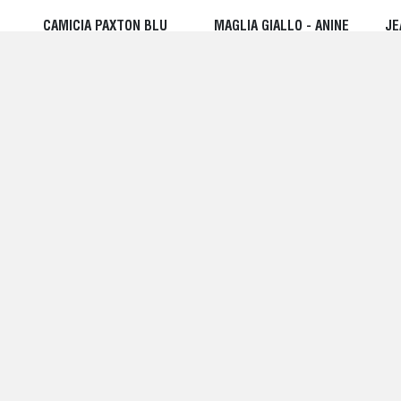
CAMICIA PAXTON BLU
MAGLIA GIALLO - ANINE
JE
SLAVATA CON CHIUSURA
BING
BI
FRONTALE A BOTTONI -
220,00 EUR
25
ANINE BING
300,00 EUR