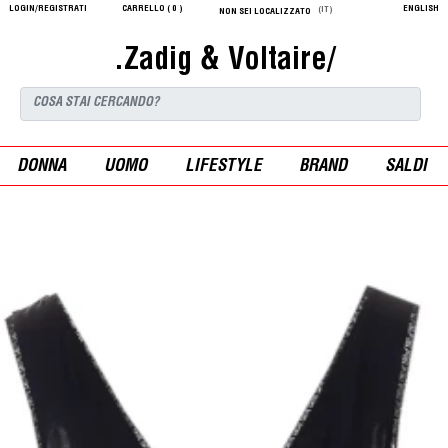
LOGIN/REGISTRATI
CARRELLO (
0
)
ENGLISH
(IT)
NON SEI LOCALIZZATO
.Zadig & Voltaire/
DONNA
UOMO
LIFESTYLE
BRAND
SALDI