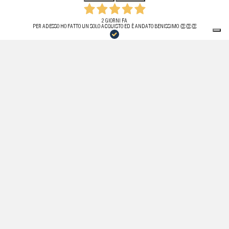
2 GIORNI FA
PER ADESSO HO FATTO UN SOLO ACQUISTO ED È ANDATO BENISSIMO 👏👏👏
ACQUIRENTE VERIFICATO
20 LUGLIO 2026
HO ACQUISTATO PER LA PRIMA VOLTA UN PRODOTTO DA QUESTO SITO! TUTTO PERFETTO,
TEMPISTICHE RISPETTATE, PRODOTTO ORIGINALE. PURTROPPO HO DOVUTO EFFETTUARE IL RESO
PER MOTIVI DI MISURA! APPENA RICHIESTO IL RESO HO RICEVUTO UNA MAIL DAL SERVIZIO
CLIENTI. EFFICIENTI E FIDATI.
ACQUIRENTE VERIFICATO
11 LUGLIO 2026
OTTIMA ESPERIENZA, SPEDIZIONE VELOCE, L’ARTICOLO ERA PERFETTAMENTE IMBALLATO E SENZA
ALCUN DIFETTO . STORE ASSOLUTAMENTE AFFIDABILE, CONSIGLIATISSIMO.
ACQUIRENTE VERIFICATO
11 LUGLIO 2026
VELOCISSIMI!
ACQUIRENTE VERIFICATO
06 LUGLIO 2026
ESPERIENZA MOLTO POSITIVA, TROVATO PER CASO NAVIGANDO SONO RIMASTO SUPER