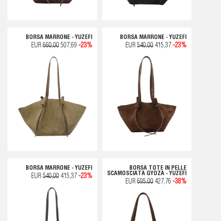
BORSA MARRONE - YUZEFI
BORSA MARRONE - YUZEFI
EUR
660,00
507,69
-23%
EUR
540,00
415,37
-23%
BORSA MARRONE - YUZEFI
BORSA TOTE IN PELLE
SCAMOSCIATA GYOZA - YUZEFI
EUR
540,00
415,37
-23%
EUR
695,00
427,76
-38%