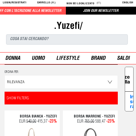
LOGIN/REGISTRATI
CARRELLO (
0
)
ENGLISH
(IT)
NON SEI LOCALIZZATO
ON L'ISCRIZIONE ALLA NEWSLETTER
JOIN OUR NEWSLETTER
.Yuzefi/
DONNA
UOMO
LIFESTYLE
BRAND
SALDI
Le tue
ORDINA PER:
preferenze
relative alla
privacy
In
SHOW FILTERS
su
ra
BORSA BIANCA - YUZEFI
BORSA MARRONE - YUZEFI
EUR
540,00
415,37
-23%
EUR
765,00
588,47
-23%