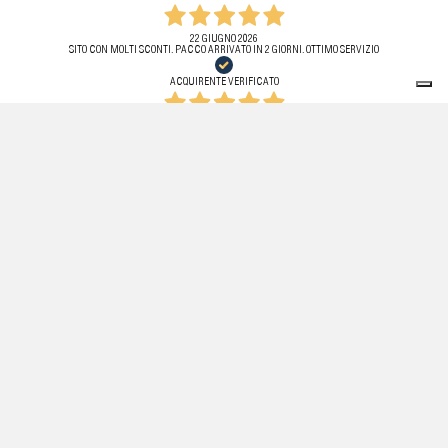
22 GIUGNO 2026
SITO CON MOLTI SCONTI. PACCO ARRIVATO IN 2 GIORNI. OTTIMO SERVIZIO
ACQUIRENTE VERIFICATO
22 GIUGNO 2026
PIENAMENTE SODDISFATTA, CONSEGNA VELOCE
ACQUIRENTE VERIFICATO
22 GIUGNO 2026
OTFIMO SERVIZIO
ACQUIRENTE VERIFICATO
"THESHHHOP" ED IL LOGO "THESHHHOP" SONO TRADEMARK DI THESHHHOP S.R.L. E SONO REGISTRATI IN
ITALIA..
©COPYRIGHT 2026 THESHHHOP S.R.L. TUTTI I DIRITTI RISERVATI..
REA AN - 267955 // P.IVA 02868410420