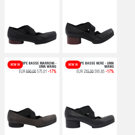
SCARPE BASSE MARRONI -
SCARPE BASSE NERE - UMA
NEW IN
NEW IN
UMA WANG
WANG
EUR
690,00
575,01
-17%
EUR
715,00
595,85
-17%