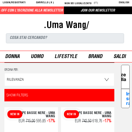
LOGIN/REGISTRATI
CARRELLO (
0
)
ENGLISH
(IT)
NON SEI LOCALIZZATO
F CON L'ISCRIZIONE ALLA NEWSLETTER
JOIN OUR NEWSLETTER
.Uma Wang/
DONNA
UOMO
LIFESTYLE
BRAND
SALDI
Le tue
ORDINA PER:
preferenze
relative alla
privacy
In
SHOW FILTERS
su
ra
SCARPE BASSE NERE - UMA
SCARPE BASSE NERE - UMA
NEW IN
NEW IN
WANG
WANG
EUR
715,00
595,85
-17%
EUR
742,50
618,76
-17%