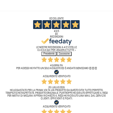
ECCELLENTE
4,9
/5
83
RECENSIONI
LE NOSTRE RECENSIONI A 4 E 5 STELLE.
CLICCA QUI PER LEGGERLE TUTTE >
Precedente
Successivo
4 GIORNI FA
PER ADESSO HO FATTO UN SOLO ACQUISTO ED È ANDATO BENISSIMO 👏👏👏
ACQUIRENTE VERIFICATO
20 LUGLIO 2026
HO ACQUISTATO PER LA PRIMA VOLTA UN PRODOTTO DA QUESTO SITO! TUTTO PERFETTO,
TEMPISTICHE RISPETTATE, PRODOTTO ORIGINALE. PURTROPPO HO DOVUTO EFFETTUARE IL RESO
PER MOTIVI DI MISURA! APPENA RICHIESTO IL RESO HO RICEVUTO UNA MAIL DAL SERVIZIO
CLIENTI. EFFICIENTI E FIDATI.
ACQUIRENTE VERIFICATO