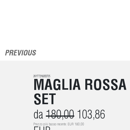
PREVIOUS
261TT318203725
MAGLIA ROSSA 
SET
da
180,00
103,86
Prezzo più basso recente: EUR 180,00