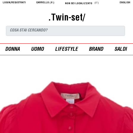
LOGIN/REGISTRATI
CARRELLO (
0
)
ENGLISH
(IT)
NON SEI LOCALIZZATO
.Twin-set/
DONNA
UOMO
LIFESTYLE
BRAND
SALDI