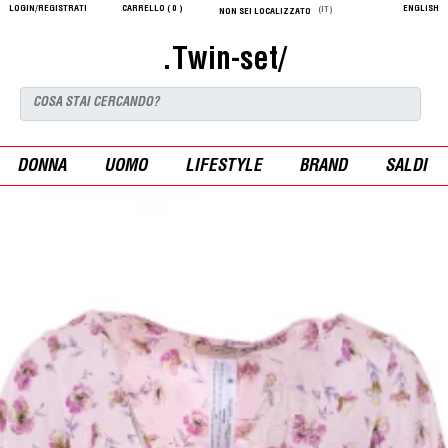
LOGIN/REGISTRATI
CARRELLO (
0
)
ENGLISH
(IT)
NON SEI LOCALIZZATO
.Twin-set/
DONNA
UOMO
LIFESTYLE
BRAND
SALDI