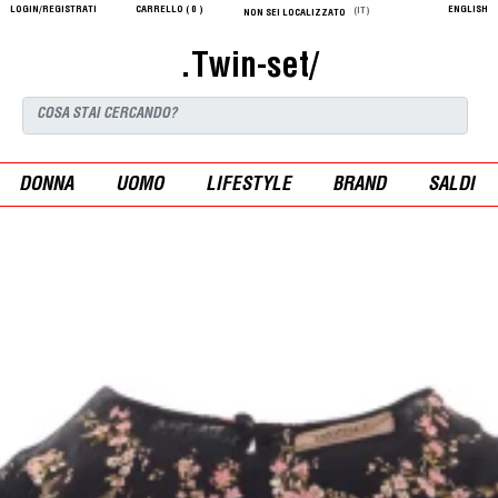
LOGIN/REGISTRATI
CARRELLO (
0
)
ENGLISH
(IT)
NON SEI LOCALIZZATO
.Twin-set/
DONNA
UOMO
LIFESTYLE
BRAND
SALDI