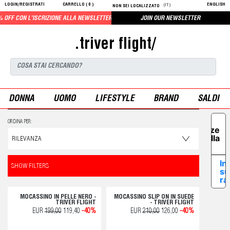
LOGIN/REGISTRATI
CARRELLO (
0
)
ENGLISH
(IT)
NON SEI LOCALIZZATO
OFF CON L'ISCRIZIONE ALLA NEWSLETTER
JOIN OUR NEWSLETTER
.triver flight/
DONNA
UOMO
LIFESTYLE
BRAND
SALDI
Le tue
ORDINA PER:
preferenze
relative alla
privacy
In
SHOW FILTERS
su
ra
MOCASSINO IN PELLE NERO -
MOCASSINO SLIP ON IN SUEDE
TRIVER FLIGHT
- TRIVER FLIGHT
EUR
199,00
119,40
-40%
EUR
210,00
126,00
-40%