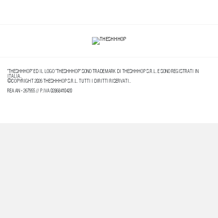
"THESHHHOP" ED IL LOGO "THESHHHOP" SONO TRADEMARK DI THESHHHOP S.R.L. E SONO REGISTRATI IN
ITALIA..
©COPYRIGHT 2026 THESHHHOP S.R.L. TUTTI I DIRITTI RISERVATI..
REA AN - 267955 // P.IVA 02868410420