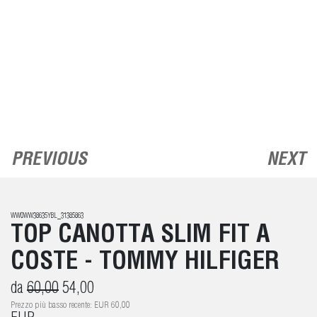
PREVIOUS
NEXT
WW0WW38635YBL_31385863
TOP CANOTTA SLIM FIT A
COSTE - TOMMY HILFIGER
da
60,00
54,00
Prezzo più basso recente: EUR 60,00