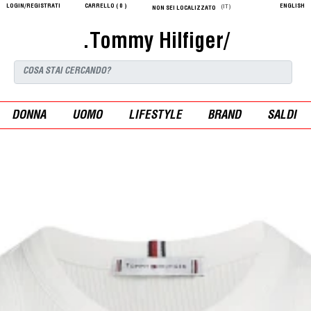
LOGIN/REGISTRATI
CARRELLO (
0
)
ENGLISH
(IT)
NON SEI LOCALIZZATO
.Tommy Hilfiger/
DONNA
UOMO
LIFESTYLE
BRAND
SALDI