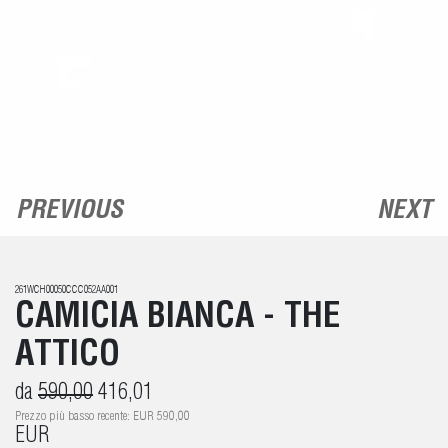
PREVIOUS
NEXT
261WCH00050CCC052AA001
CAMICIA BIANCA - THE
ATTICO
da
590,00
416,01
Prezzo più basso recente: EUR 590,00
EUR