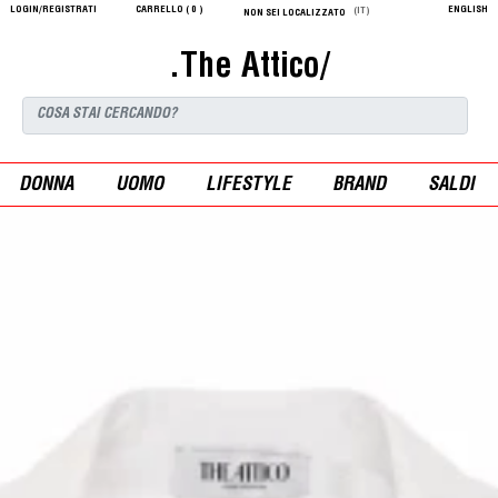
LOGIN/REGISTRATI
CARRELLO (
0
)
ENGLISH
(IT)
NON SEI LOCALIZZATO
.The Attico/
DONNA
UOMO
LIFESTYLE
BRAND
SALDI