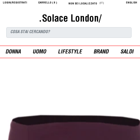
LOGIN/REGISTRATI
CARRELLO (
0
)
ENGLISH
(IT)
NON SEI LOCALIZZATO
.Solace London/
DONNA
UOMO
LIFESTYLE
BRAND
SALDI