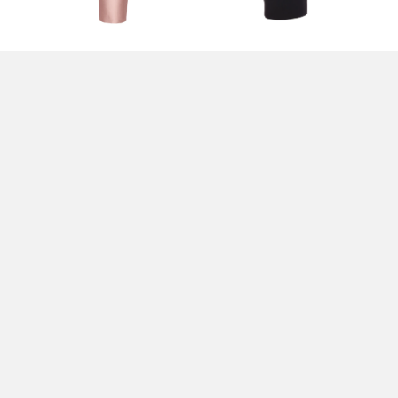
E
ABITO ROSA - SOLACE
ABITO CORTO THELMA -
AB
LONDON
SOLACE LONDON
MI
LO
805,00 EUR
655,00 EUR
74
XI