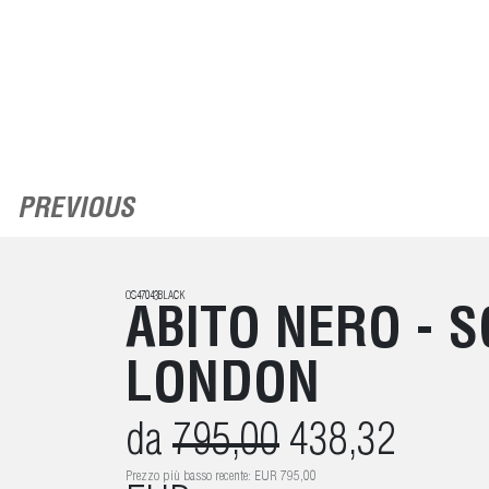
PREVIOUS
OS47043BLACK
ABITO NERO - 
LONDON
da
795,00
438,32
Prezzo più basso recente: EUR 795,00