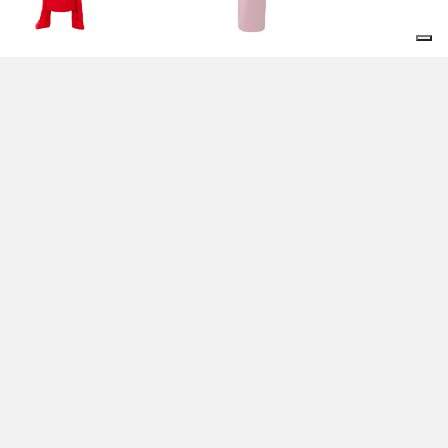
ITO ROSSO MARTINE
ABITO ROSA - SOLACE
DAXI - SOLACE
LONDON
NDON
795,00 EUR
5,00 EUR