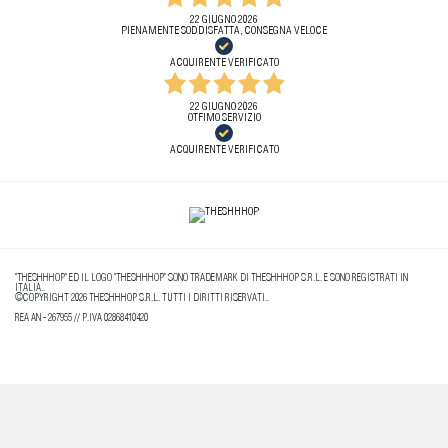
22 GIUGNO 2026
PIENAMENTE SODDISFATTA, CONSEGNA VELOCE
ACQUIRENTE VERIFICATO
22 GIUGNO 2026
OTFIMO SERVIZIO
ACQUIRENTE VERIFICATO
"THESHHHOP" ED IL LOGO "THESHHHOP" SONO TRADEMARK DI THESHHHOP S.R.L. E SONO REGISTRATI IN
ITALIA..
©COPYRIGHT 2026 THESHHHOP S.R.L. TUTTI I DIRITTI RISERVATI..
REA AN - 267955 // P.IVA 02868410420