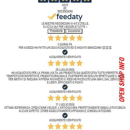
4,9
/5
83
RECENSIONI
LE NOSTRE RECENSIONI A 4 E 5 STELLE.
CLICCA QUI PER LEGGERLE TUTTE >
Precedente
Successivo
2 GIORNI FA
PER ADESSO HO FATTO UN SOLO ACQUISTO ED È ANDATO BENISSIMO 👏👏👏
ACQUIRENTE VERIFICATO
OPEN SHOP INFO
20 LUGLIO 2026
HO ACQUISTATO PER LA PRIMA VOLTA UN PRODOTTO DA QUESTO SITO! TUTTO PERFETTO,
TEMPISTICHE RISPETTATE, PRODOTTO ORIGINALE. PURTROPPO HO DOVUTO EFFETTUARE IL RESO
PER MOTIVI DI MISURA! APPENA RICHIESTO IL RESO HO RICEVUTO UNA MAIL DAL SERVIZIO
CLIENTI. EFFICIENTI E FIDATI.
ACQUIRENTE VERIFICATO
11 LUGLIO 2026
OTTIMA ESPERIENZA, SPEDIZIONE VELOCE, L’ARTICOLO ERA PERFETTAMENTE IMBALLATO E SENZA
ALCUN DIFETTO . STORE ASSOLUTAMENTE AFFIDABILE, CONSIGLIATISSIMO.
ACQUIRENTE VERIFICATO