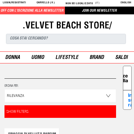
LOGIN/REGISTRATI
CARRELLO (
0
)
ENGLISH
(IT)
NON SEI LOCALIZZATO
FF CON L'ISCRIZIONE ALLA NEWSLETTER
JOIN OUR NEWSLETTER
.VELVET BEACH STORE/
DONNA
UOMO
LIFESTYLE
BRAND
SALDI
Le tue
preferenze
relative alla
privacy
ORDINA PER:
In
su
ra
SHOW FILTERS