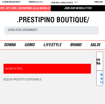
LOGIN/REGISTRATI
CARRELLO (
0
)
ENGLISH
(IT)
NON SEI LOCALIZZATO
0% OFF CON L'ISCRIZIONE ALLA NEWSLETTER
JOIN OUR NEWSLETTER
.PRESTIPINO BOUTIQUE/
DONNA
UOMO
LIFESTYLE
BRAND
SALDI
Le tue
preferenze
relative alla
privacy
SHOW FILTERS
In
su
NESSUN PRODOTTO DISPONIBILE
ra