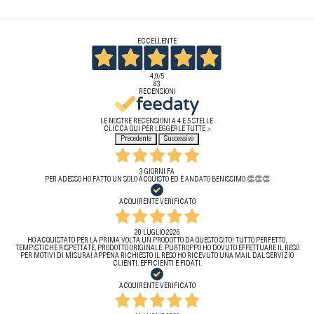
ECCELLENTE
4,9
/5
83
RECENSIONI
LE NOSTRE RECENSIONI A 4 E 5 STELLE.
CLICCA QUI PER LEGGERLE TUTTE >
Precedente
Successivo
3 GIORNI FA
PER ADESSO HO FATTO UN SOLO ACQUISTO ED È ANDATO BENISSIMO 👏👏👏
ACQUIRENTE VERIFICATO
20 LUGLIO 2026
HO ACQUISTATO PER LA PRIMA VOLTA UN PRODOTTO DA QUESTO SITO! TUTTO PERFETTO,
TEMPISTICHE RISPETTATE, PRODOTTO ORIGINALE. PURTROPPO HO DOVUTO EFFETTUARE IL RESO
PER MOTIVI DI MISURA! APPENA RICHIESTO IL RESO HO RICEVUTO UNA MAIL DAL SERVIZIO
CLIENTI. EFFICIENTI E FIDATI.
ACQUIRENTE VERIFICATO