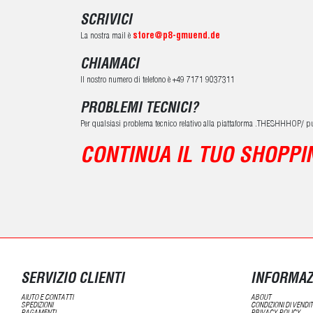
SCRIVICI
La nostra mail è
store@p8-gmuend.de
CHIAMACI
Il nostro numero di telefono è +49 7171 9037311
PROBLEMI TECNICI?
Per qualsiasi problema tecnico relativo alla piattaforma .THESHHHOP/ pu
CONTINUA IL TUO SHOPPI
SERVIZIO CLIENTI
INFORMAZ
AIUTO E CONTATTI
ABOUT
SPEDIZIONI
CONDIZIONI DI VENDI