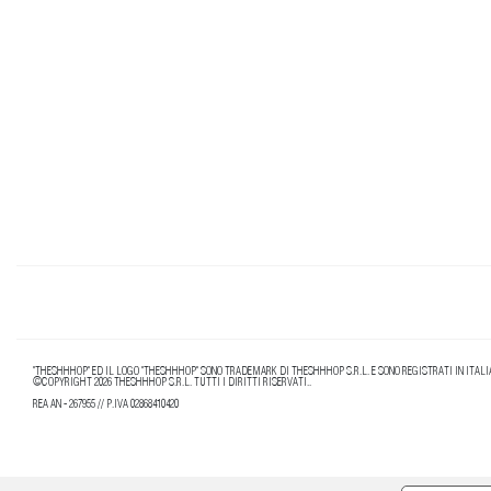
"THESHHHOP" ED IL LOGO "THESHHHOP" SONO TRADEMARK DI THESHHHOP S.R.L. E SONO REGISTRATI IN ITALIA
©COPYRIGHT 2026 THESHHHOP S.R.L. TUTTI I DIRITTI RISERVATI..
REA AN - 267955 // P.IVA 02868410420