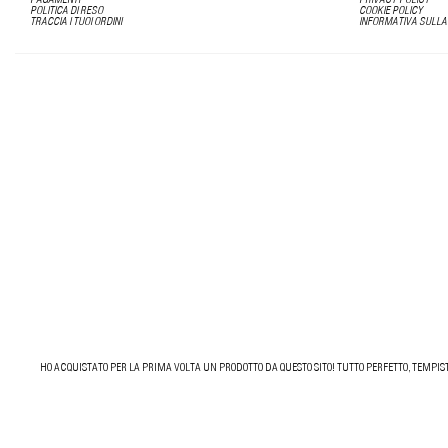
PAGAMENTI
PRIVACY POLICY
POLITICA DI RESO
COOKIE POLICY
TRACCIA I TUOI ORDINI
INFORMATIVA SULLA
HO ACQUISTATO PER LA PRIMA VOLTA UN PRODOTTO DA QUESTO SITO! TUTTO PERFETTO, TEMPIST