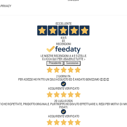
LINKEDIN
 PRIVACY
ECCELLENTE
4,9
/5
83
RECENSIONI
LE NOSTRE RECENSIONI A 4 E 5 STELLE.
CLICCA QUI PER LEGGERLE TUTTE >
Precedente
Successivo
2 GIORNI FA
PER ADESSO HO FATTO UN SOLO ACQUISTO ED È ANDATO BENISSIMO 👏👏👏
ACQUIRENTE VERIFICATO
20 LUGLIO 2026
ICHE RISPETTATE, PRODOTTO ORIGINALE. PURTROPPO HO DOVUTO EFFETTUARE IL RESO PER MOTIVI DI MIS
FIDATI.
ACQUIRENTE VERIFICATO