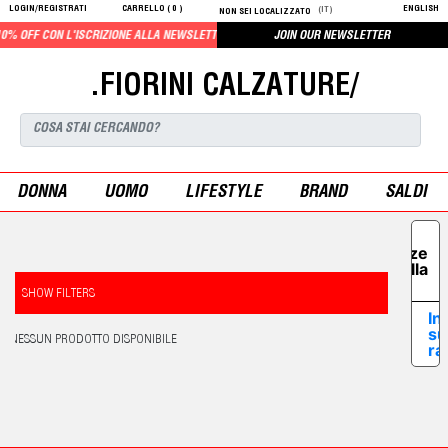
LOGIN/REGISTRATI
CARRELLO (
0
)
ENGLISH
(IT)
NON SEI LOCALIZZATO
% OFF CON L'ISCRIZIONE ALLA NEWSLETTER
JOIN OUR NEWSLETTER
.FIORINI CALZATURE/
DONNA
UOMO
LIFESTYLE
BRAND
SALDI
Le tue
preferenze
relative alla
privacy
SHOW FILTERS
In
su
NESSUN PRODOTTO DISPONIBILE
ra