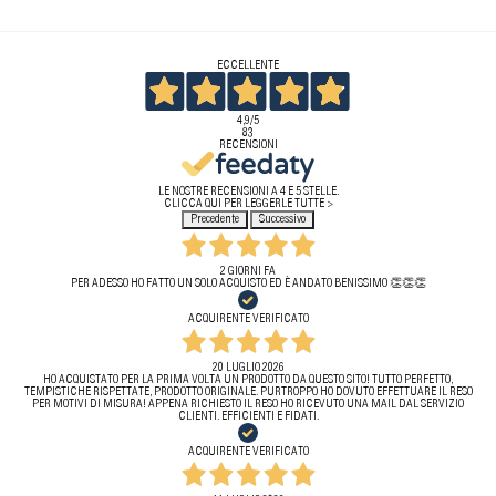
ECCELLENTE
4,9
/5
83
RECENSIONI
LE NOSTRE RECENSIONI A 4 E 5 STELLE.
CLICCA QUI PER LEGGERLE TUTTE >
Precedente
Successivo
2 GIORNI FA
PER ADESSO HO FATTO UN SOLO ACQUISTO ED È ANDATO BENISSIMO 👏👏👏
ACQUIRENTE VERIFICATO
20 LUGLIO 2026
HO ACQUISTATO PER LA PRIMA VOLTA UN PRODOTTO DA QUESTO SITO! TUTTO PERFETTO,
TEMPISTICHE RISPETTATE, PRODOTTO ORIGINALE. PURTROPPO HO DOVUTO EFFETTUARE IL RESO
PER MOTIVI DI MISURA! APPENA RICHIESTO IL RESO HO RICEVUTO UNA MAIL DAL SERVIZIO
CLIENTI. EFFICIENTI E FIDATI.
ACQUIRENTE VERIFICATO