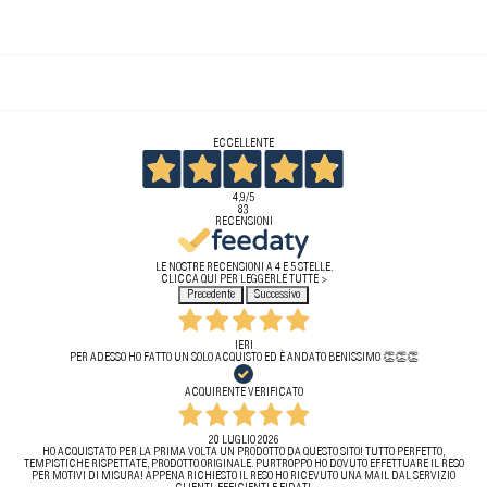
ECCELLENTE
4,9
/5
83
RECENSIONI
LE NOSTRE RECENSIONI A 4 E 5 STELLE.
CLICCA QUI PER LEGGERLE TUTTE >
Precedente
Successivo
IERI
PER ADESSO HO FATTO UN SOLO ACQUISTO ED È ANDATO BENISSIMO 👏👏👏
ACQUIRENTE VERIFICATO
20 LUGLIO 2026
HO ACQUISTATO PER LA PRIMA VOLTA UN PRODOTTO DA QUESTO SITO! TUTTO PERFETTO,
TEMPISTICHE RISPETTATE, PRODOTTO ORIGINALE. PURTROPPO HO DOVUTO EFFETTUARE IL RESO
PER MOTIVI DI MISURA! APPENA RICHIESTO IL RESO HO RICEVUTO UNA MAIL DAL SERVIZIO