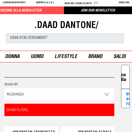
LOGIN/REGISTRATI
CARRELLO (
0
)
ENGLISH
(IT)
NON SEI LOCALIZZATO
IZIONE ALLA NEWSLETTER
JOIN OUR NEWSLETTER
.DAAD DANTONE/
DONNA
UOMO
LIFESTYLE
BRAND
SALDI
Le tue
preferenze
relative alla
privacy
ORDINA PER:
In
su
ra
SHOW FILTERS