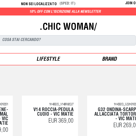
JOIN 
(SPED: IT)
NON SEI LOCALIZZATO
10% OFF CON L'ISCRIZIONE ALLA NEWSLETTER
.CHIC WOMAN/
LIFESTYLE
BRAND
H010351
1H4002D_V14BR6BS27
1H4302D_G32H0103
ENE-
V14 ROCCIA-PEDULA
G32 ONDINA-SCAR
IMAL
CUOIO - VIC MATIE
ALLACCIATA TORTO
 VIC
- VIC MAT
EUR 369,00
ATIE
EUR 269,0
9,00