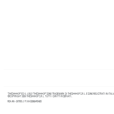
"THESHHHOP" ED IL LOGO "THESHHHOP" SONO TRADEMARK DI THESHHHOP S.R.L. E SONO REGISTRATI IN ITALIA
©COPYRIGHT 2026 THESHHHOP S.R.L. TUTTI I DIRITTI RISERVATI..
REA AN - 267955 // P.IVA 02868410420