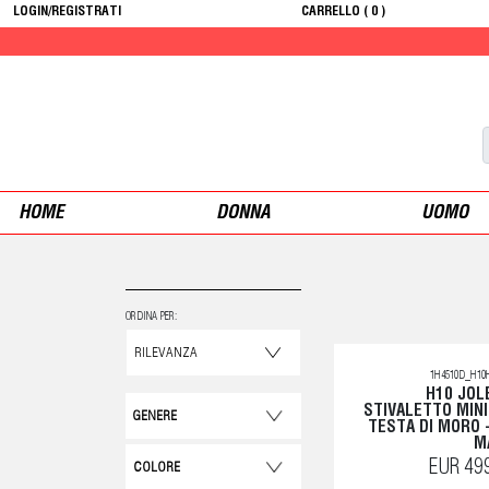
LOGIN/REGISTRATI
CARRELLO (
0
)
HOME
DONNA
UOMO
ORDINA PER:
1H4510D_H10
H10 JOL
STIVALETTO MIN
GENERE
TESTA DI MORO -
M
EUR 49
COLORE