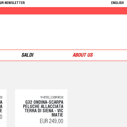
OUR NEWSLETTER
ENGLISH
SALDI
ABOUT US
30
1H4310D_G32BR9BS28
PA
G32 ONDINA-SCARPA
RA
PELUCHE ALLACCIATA
IE
TERRA DI SIENA - VIC
MATIE
0
EUR 249,00