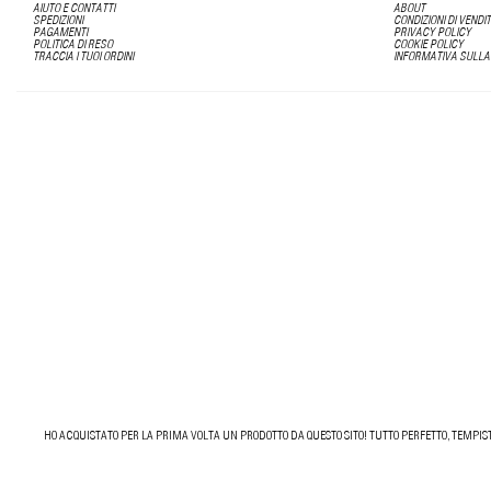
AIUTO E CONTATTI
ABOUT
SPEDIZIONI
CONDIZIONI DI VENDI
PAGAMENTI
PRIVACY POLICY
POLITICA DI RESO
COOKIE POLICY
TRACCIA I TUOI ORDINI
INFORMATIVA SULLA
HO ACQUISTATO PER LA PRIMA VOLTA UN PRODOTTO DA QUESTO SITO! TUTTO PERFETTO, TEMPIST