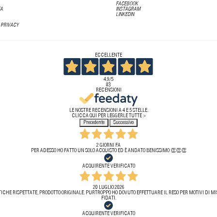
FACEBOOK
TA
INSTAGRAM
LINKEDIN
 PRIVACY
ECCELLENTE
4,9
/5
83
RECENSIONI
LE NOSTRE RECENSIONI A 4 E 5 STELLE.
CLICCA QUI PER LEGGERLE TUTTE >
Precedente
Successivo
2 GIORNI FA
PER ADESSO HO FATTO UN SOLO ACQUISTO ED È ANDATO BENISSIMO 👏👏👏
ACQUIRENTE VERIFICATO
20 LUGLIO 2026
ICHE RISPETTATE, PRODOTTO ORIGINALE. PURTROPPO HO DOVUTO EFFETTUARE IL RESO PER MOTIVI DI MIS
FIDATI.
ACQUIRENTE VERIFICATO