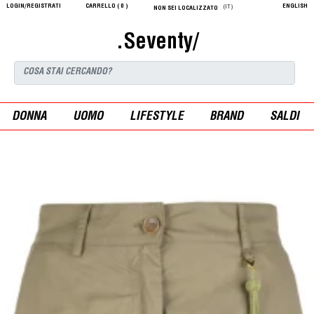
LOGIN/REGISTRATI
CARRELLO (
0
)
ENGLISH
(IT)
NON SEI LOCALIZZATO
.Seventy/
DONNA
UOMO
LIFESTYLE
BRAND
SALDI