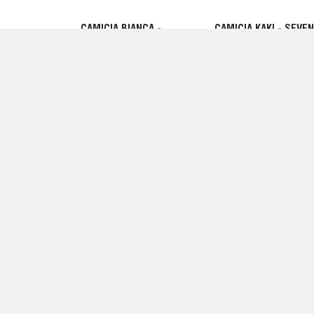
CAMICIA BIANCA -
CAMICIA KAKI - SEVE
SEVENTY
229,00 EUR
219,00 EUR
ABITO TERRA - SEVENTY
MAGLIA GIROCOLLO -
SEVENTY
283,00 EUR
129,00 EUR