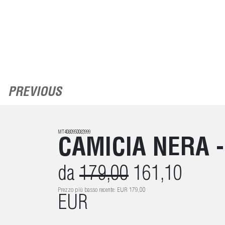
PREVIOUS
MT4080950083999
CAMICIA NERA 
da
179,00
161,10
Prezzo più basso recente: EUR 179,00
EUR